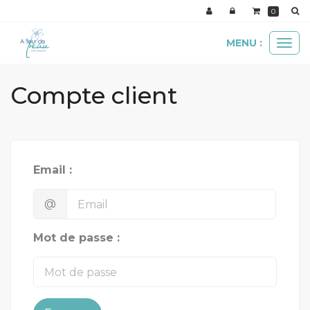
0
MENU :
Ouvr
le
men
Compte client
Email :
@
Mot de passe :