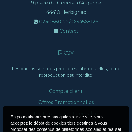
9 place du Général d'Argence
44410
Herbignac
0240880122/0634568126
Contact
CGV
Les photos sont des propriétés intellectuelles, toute
reproduction est interdite.
Compte client
Offres Promotionnelles
Politique de confidentialité
En poursuivant votre navigation sur ce site, vous
acceptez le dépôt de cookies tiers destinés à vous
Plan du site
proposer des contenus de plateformes sociales et réaliser